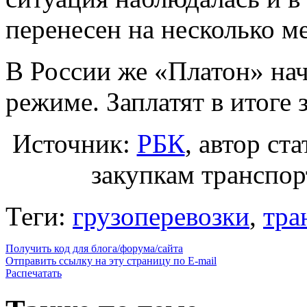
перенесен на несколько ме
В России же «Платон» нач
режиме. Заплатят в итоге 
Источник:
РБК
, автор ст
закупкам транспор
Теги:
грузоперевозки
,
тра
Получить код для блога/форума/сайта
Отправить ссылку на эту страницу по E-mail
Распечатать