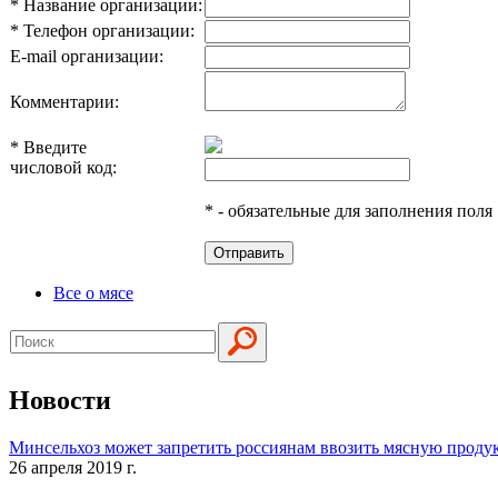
*
Название организации:
*
Телефон организации:
E-mail организации:
Комментарии:
*
Введите
числовой код:
*
- обязательные для заполнения поля
Отправить
Все о мясе
Новости
Минсельхоз может запретить россиянам ввозить мясную проду
26 апреля 2019 г.