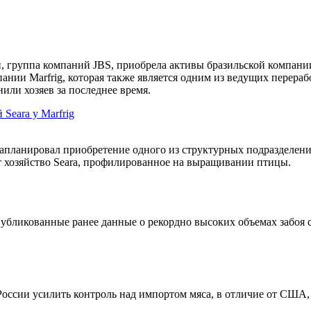
группа компаний JBS, приобрела активы бразильской компании 
ании Marfrig, которая также является одним из ведущих перераб
ли хозяев за последнее время.
Seara у Marfrig
планировал приобретение одного из структурных подразделени
ет хозяйство Seara, профилированное на выращивании птицы.
ликованные ранее данные о рекордно высоких объемах забоя ско
России усилить контроль над импортом мяса, в отличие от США, 