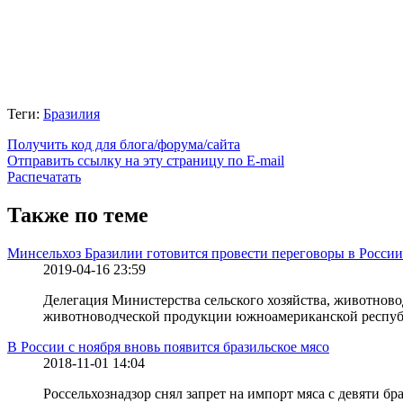
Теги:
Бразилия
Получить код для блога/форума/сайта
Отправить ссылку на эту страницу по E-mail
Распечатать
Также по теме
Минсельхоз Бразилии готовится провести переговоры в России
2019-04-16 23:59
Делегация Министерства сельского хозяйства, животнов
животноводческой продукции южноамериканской респуб
В России с ноября вновь появится бразильское мясо
2018-11-01 14:04
Россельхознадзор снял запрет на импорт мяса с девяти бр