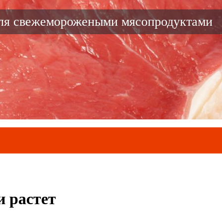
вля свежеморожеными мясопродуктами
и растет